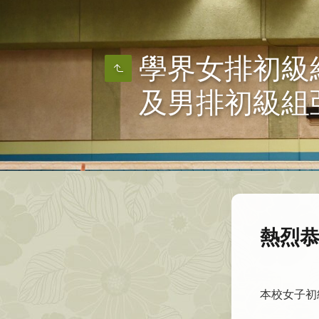
學界女排初級
及男排初級組
熱烈恭
本校女子初