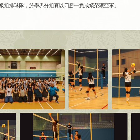
級組排球隊，於學界分組賽以四勝一負成績榮獲亞軍。