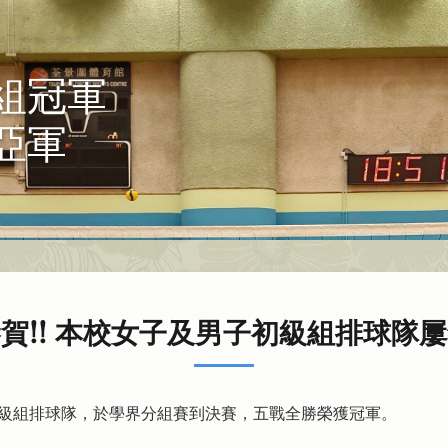
組冠軍
亞軍
賀!! 本校女子及男子初級組排球隊
級組排球隊，於學界分組賽到決賽，五戰全勝榮獲冠軍。