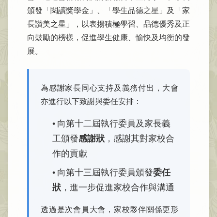
頒發「閱讀獎學金」、「學生品德之星」及「家
長讚美之星」，以表揚積極學習、品德優秀及正
向鼓勵的榜樣，促進學生健康、愉快及均衡的發
展。
為感謝家長同心支持及義務付出，大會
亦進行以下致謝與委任安排：
• 向第十二屆執行委員及家長義
感謝狀
工頒發
，感謝其對家校合
作的貢獻
委任
• 向第十三屆執行委員頒發
狀
，進一步促進家校合作與溝通
透過是次會員大會，家校夥伴關係更形