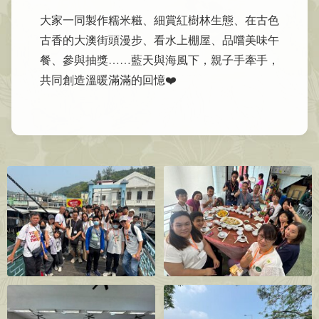
大家一同製作糯米糍、細賞紅樹林生態、在古色
古香的大澳街頭漫步、看水上棚屋、品嚐美味午
餐、參與抽獎……藍天與海風下，親子手牽手，
共同創造溫暖滿滿的回憶❤️