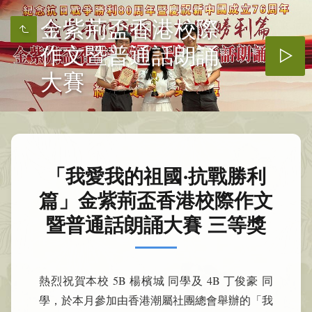
金紫荊盃香港校際
作文暨普通話朗誦
大賽
「我愛我的祖國·抗戰勝利
篇」金紫荊盃香港校際作文
暨普通話朗誦大賽 三等獎
熱烈祝賀本校 5B 楊檳城 同學及 4B 丁俊豪 同
學，於本月參加由香港潮屬社團總會舉辦的「我