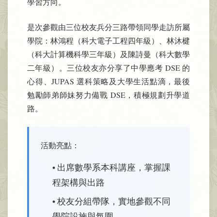
學習方向。
是次參觀由三位校友兵分三路帶領同學走訪所屬
學院：林鴻程（科大電子工程四年級）、林沐楗
（科大計算機科學三年級）及陳詩曼（科大數學
二年級）。三位校友亦分享了中學應考 DSE 的
心得、JUPAS 選科策略及大學生活點滴，最後
勉勵師弟師妹努力備戰 DSE，積極規劃升學道
路。
活動亮點：
• 出席數學系本科講座，掌握課
程架構與出路
• 校友分組帶隊，實地參觀不同
學院設施與氛圍